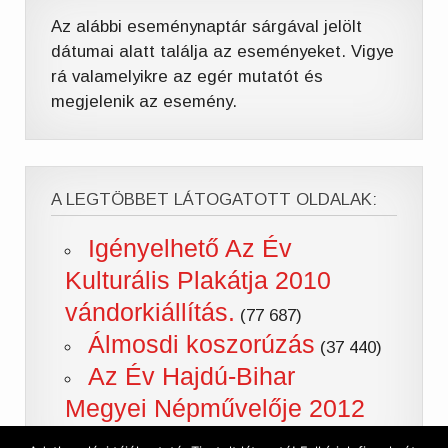
Az alábbi eseménynaptár sárgával jelölt
dátumai alatt találja az eseményeket. Vigye
rá valamelyikre az egér mutatót és
megjelenik az esemény.
A LEGTÖBBET LÁTOGATOTT OLDALAK:
Igényelhető Az Év
Kulturális Plakátja 2010
vándorkiállítás.
(77 687)
Álmosdi koszorúzás
(37 440)
Az Év Hajdú-Bihar
Megyei Népművelője 2012
(36 864)