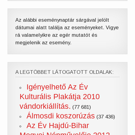
Az alábbi eseménynaptár sárgával jelölt
dátumai alatt találja az eseményeket. Vigye
rá valamelyikre az egér mutatót és
megjelenik az esemény.
A LEGTÖBBET LÁTOGATOTT OLDALAK:
Igényelhető Az Év
Kulturális Plakátja 2010
vándorkiállítás.
(77 681)
Álmosdi koszorúzás
(37 436)
Az Év Hajdú-Bihar